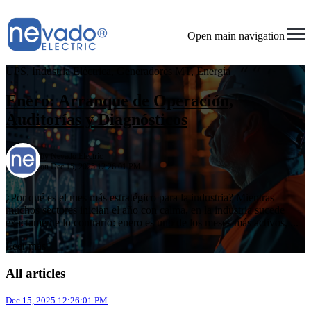
Open main navigation
UPS
,
Industria Eléctrica
,
Generadores MT
,
Energía
Enero: Arranque de Operación,
Auditorías y Diagnósticos
by
Nevado Electric
on Dec 15, 2025 12:26:01 PM
¿Por qué es el mes más estratégico para la industria? Mientras
muchos sectores inician el año con calma, en la industria sucede
exactamente lo contrario: enero es uno de los meses más activos, ...
Leer más
All articles
Dec 15, 2025 12:26:01 PM